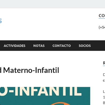
CO
s
(+5
ACTIVIDADES
NOTAS
CONTACTO
SOCIOS
d Materno-Infantil
D
c
L
1
B