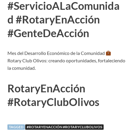
#ServicioALaComunida
d #RotaryEnAcción
#GenteDeAcción
Mes del Desarrollo Económico de la Comunidad
Rotary Club Olivos: creando oportunidades, fortaleciendo
la comunidad.
RotaryEnAcción
#RotaryClubOlivos
TAGGED
#ROTARYENACCIÓN #ROTARYCLUBOLIVOS