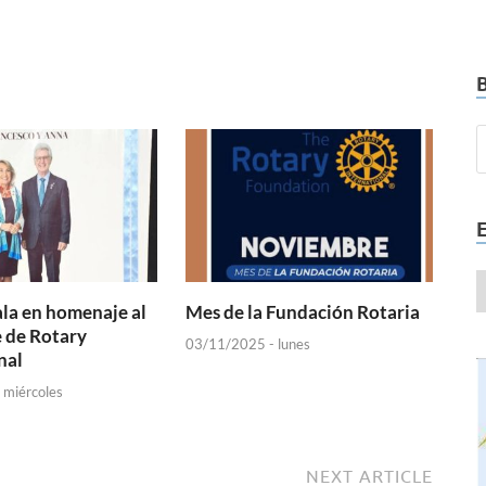
la en homenaje al
Mes de la Fundación Rotaria
 de Rotary
03/11/2025 - lunes
nal
 miércoles
NEXT ARTICLE