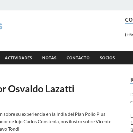
CO
s
(+5
ACTIVIDADES
NOTAS
CONTACTO
SOCIOS
or Osvaldo Lazatti
D
c
 sobre su experiencia en la India del Plan Polio Plus
L
or de lujo Carlos Constenla, nos ilustro sobre Vicente
1
avo Tondi
B