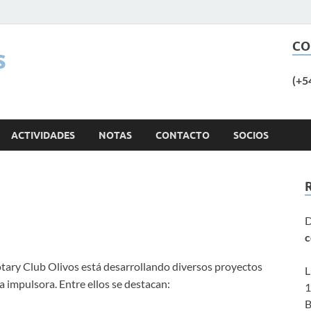
CO
s
(+5
ACTIVIDADES
NOTAS
CONTACTO
SOCIOS
D
c
otary Club Olivos está desarrollando diversos proyectos
L
 impulsora. Entre ellos se destacan:
1
B