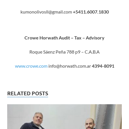
kumonolivosll@gmail.com
+5411.6007.1830
Crowe Horwath
Audit – Tax – Advisory
Roque Sáenz Peña 788 p9 – C.A.B.A
www.crowe.com
info@horwath.com.ar
4394-8091
RELATED POSTS