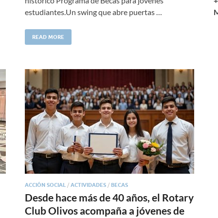
+
histórico Programa de Becas para jóvenes
M
estudiantes.Un swing que abre puertas …
READ MORE
ACCIÓN SOCIAL
/
ACTIVIDADES
/
BECAS
Desde hace más de 40 años, el Rotary
Club Olivos acompaña a jóvenes de