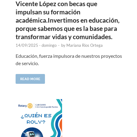
Vicente López con becas que
impulsan su formación
académica.Invertimos en educación,
porque sabemos que es la base para
transformar vidas y comunidades.
14/09/2025 - domingo
-
by
Mariana Rios Ortega
Educación, fuerza impulsora de nuestros proyectos
de servicio.
READ MORE