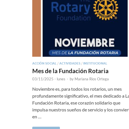
ACCIÓN SOCIAL
/
ACTIVIDADES
/
INSTITUCIONAL
Mes de la Fundación Rotaria
03/11/2025 - lunes
-
by
Mariana Rios Ortega
Noviembre es, para todos los rotarios, un mes
profundamente significativo, el mes dedicado a L
Fundación Rotaria, ese corazón solidario que
impulsa nuestros sueños de servicio y los convier
en …