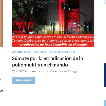
ACCIÓN SOCIAL
/
ACTIVIDADES
/
BIENESTAR Y SALUD
Súmate por la erradicación de la
poliomielitis en el mundo
21/10/2025 - martes
-
by
Mariana Rios Ortega
a
READ MORE
te