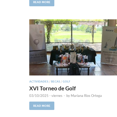
READ MORE
ACTIVIDADES
/
BECAS
/
GOLF
XVI Torneo de Golf
03/10/2025 - viernes
-
by
Mariana Rios Ortega
READ MORE