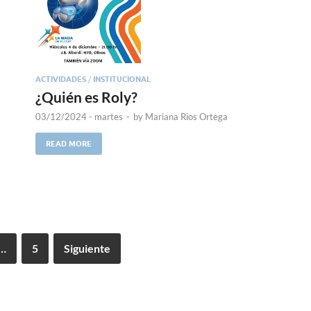
ACTIVIDADES
/
INSTITUCIONAL
¿Quién es Roly?
03/12/2024 - martes
-
by
Mariana Rios Ortega
READ MORE
…
5
Siguiente