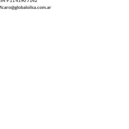
54 9 11 4190 7142
caro@globaloilsa.com.ar