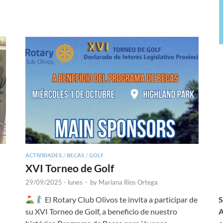
ACTIVIDADES
/
BECAS
/
GOLF
XVI Torneo de Golf
29/09/2025 - lunes
-
by
Mariana Rios Ortega
S
El Rotary Club Olivos te invita a participar de
A
su XVI Torneo de Golf, a beneficio de nuestro