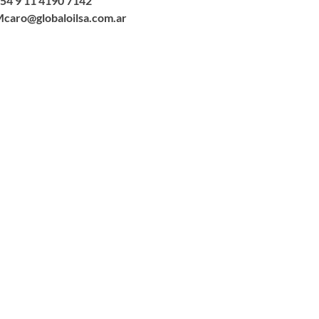
54 9 11 4190 7142
caro@globaloilsa.com.ar