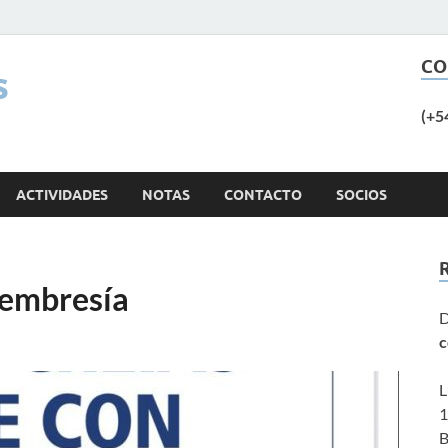
CO
s
(+5
ACTIVIDADES
NOTAS
CONTACTO
SOCIOS
embresía
D
c
L
1
B