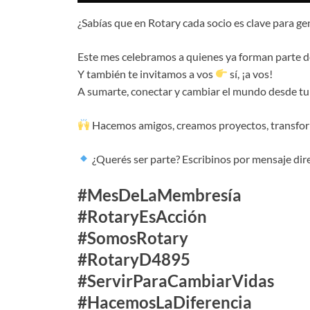
¿Sabías que en Rotary cada socio es clave para g
Este mes celebramos a quienes ya forman parte de
Y también te invitamos a vos
sí, ¡a vos!
A sumarte, conectar y cambiar el mundo desde 
Hacemos amigos, creamos proyectos, transfo
¿Querés ser parte? Escribinos por mensaje dir
#MesDeLaMembresía
#RotaryEsAcción
#SomosRotary
#RotaryD4895
#ServirParaCambiarVidas
#HacemosLaDiferencia