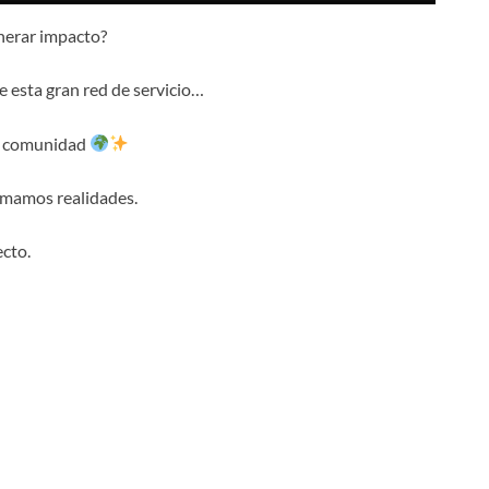
enerar impacto?
 esta gran red de servicio…
tu comunidad
rmamos realidades.
ecto.