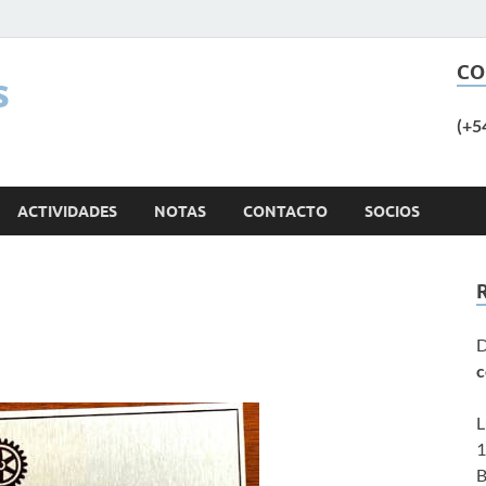
CO
s
(+5
ACTIVIDADES
NOTAS
CONTACTO
SOCIOS
D
c
L
1
B