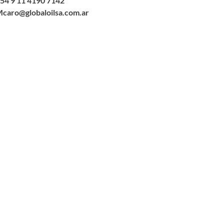
54 9 11 4190 7142
caro@globaloilsa.com.ar