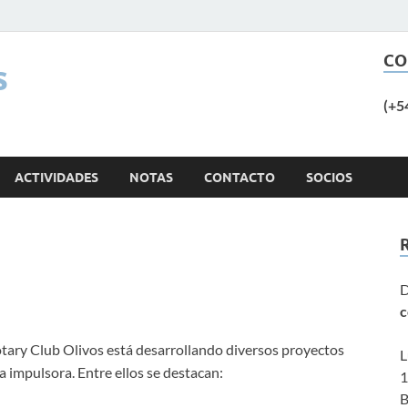
CO
s
(+5
ACTIVIDADES
NOTAS
CONTACTO
SOCIOS
D
c
otary Club Olivos está desarrollando diversos proyectos
L
 impulsora. Entre ellos se destacan:
1
B